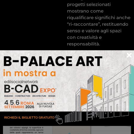
progetti selezionati
mostrano come
riqualificare significhi anche
“ri-raccontare”, restituendo
senso e valore agli spazi
con creatività e
responsabilità.
GUARDA I PROGETTI
SELEZIONATI